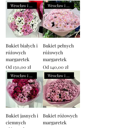
Wrocław i okolice
Wrocław i okolice
Bukiet białych i
Bukiet pełnych
różowych
różowych
margaretek
margaretek
Cena rabatowa
Cena rabatowa
Od
150,00 zł
Od
140,00 zł
Wrocław i okolice
Wrocław i okolice
Bukiet jasnych i
Bukiet różowych
ciemnych
margaretek