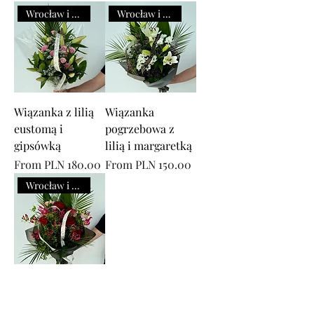
Wrocław i okolice
Wrocław i okolice
Wiązanka z lilią
Wiązanka
eustomą i
pogrzebowa z
gipsówką
lilią i margaretką
Sale Price
Sale Price
From
PLN 180.00
From
PLN 150.00
Wrocław i okolice
Wiązanka
pogrzebowa z