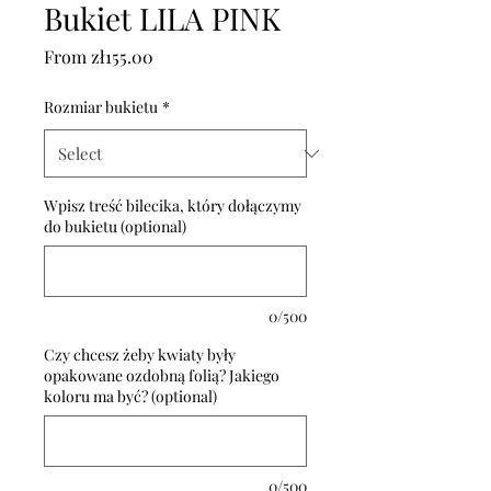
Bukiet LILA PINK
Sale
From
zł155.00
Price
Rozmiar bukietu
*
Wpisz treść bilecika, który dołączymy
do bukietu (optional)
0/500
Czy chcesz żeby kwiaty były
opakowane ozdobną folią? Jakiego
koloru ma być? (optional)
0/500