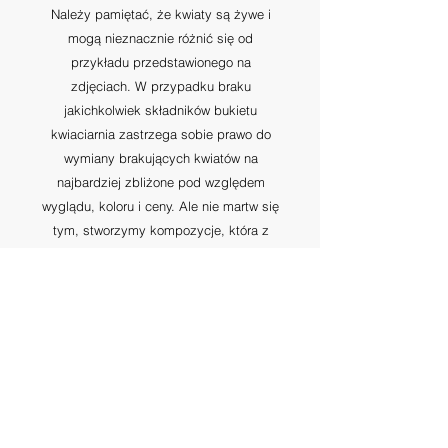
Należy pamiętać, że kwiaty są żywe i
mogą nieznacznie różnić się od
przykładu przedstawionego na
zdjęciach. W przypadku braku
jakichkolwiek składników bukietu
kwiaciarnia zastrzega sobie prawo do
wymiany brakujących kwiatów na
najbardziej zbliżone pod względem
wyglądu, koloru i ceny. Ale nie martw się
tym, stworzymy kompozycje, która z
pewnością będzie przepiękna przy czym
zachowamy podobieństwo do tej ze
zdjęcia.
Produkty