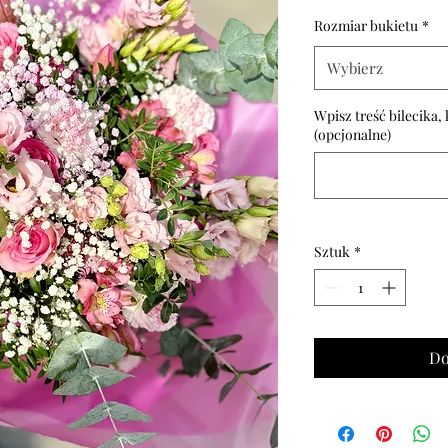
Rabat
Rozmiar bukietu
*
Wybierz
Wpisz treść bilecika,
(opcjonalne)
Sztuk
*
Do