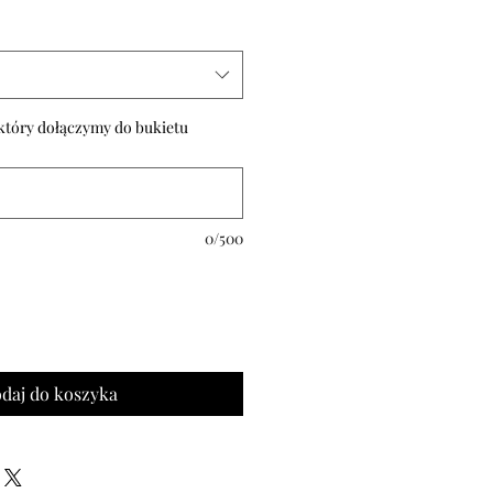
owa
 który dołączymy do bukietu
0/500
daj do koszyka