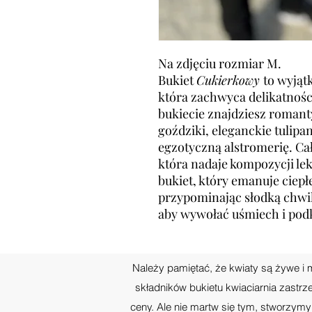
Na zdjęciu rozmiar M.
Bukiet
Cukierkowy
to wyjąt
która zachwyca delikatnośc
bukiecie znajdziesz romant
goździki, eleganckie tulipa
egzotyczną alstromerię. Ca
która nadaje kompozycji lek
bukiet, który emanuje ciepłe
przypominając słodką chwil
aby wywołać uśmiech i podk
Należy pamiętać, że kwiaty są żywe i 
składników bukietu kwiaciarnia zastr
ceny. Ale nie martw się tym, stworzym