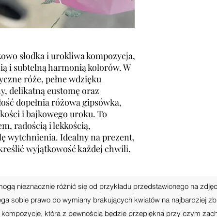
kowo słodka i urokliwa kompozycja,
ią i subtelną harmonią kolorów. W
yczne róże, pełne wdzięku
ny, delikatną eustomę oraz
łość dopełnia różowa gipsówka,
kości i bajkowego uroku. To
m, radością i lekkością,
ę wytchnienia. Idealny na prezent,
reślić wyjątkowość każdej chwili.
mogą nieznacznie różnić się od przykładu przedstawionego na zdję
zega sobie prawo do wymiany brakujących kwiatów na najbardziej zb
y kompozycje, która z pewnością będzie przepiękna przy czym zac